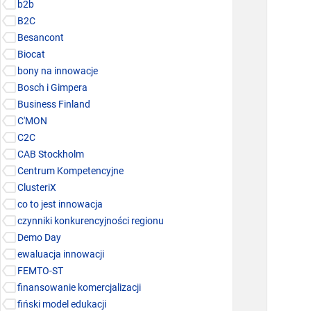
b2b
inwe
B2C
posze
Besancont
zwięk
Biocat
inno
bony na innowacje
techn
Bosch i Gimpera
które
Business Finland
C'MON
C2C
CAB Stockholm
Centrum Kompetencyjne
ClusteriX
co to jest innowacja
czynniki konkurencyjności regionu
Demo Day
ewaluacja innowacji
FEMTO-ST
finansowanie komercjalizacji
fiński model edukacji