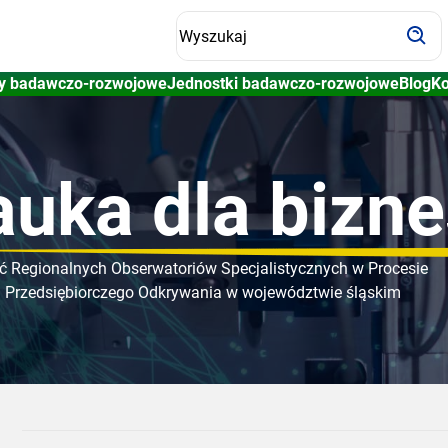
Wyszukiwarka
y badawczo-rozwojowe
Jednostki badawczo-rozwojowe
Blog
Ko
uka dla bizn
ć Regionalnych Obserwatoriów Specjalistycznych w Procesie
Przedsiębiorczego Odkrywania w województwie śląskim