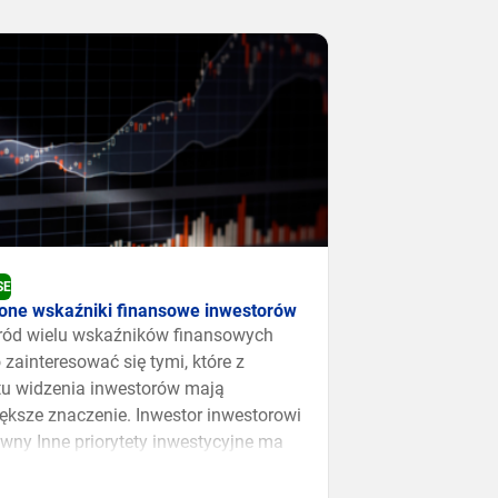
SE
ione wskaźniki finansowe inwestorów
ród wielu wskaźników finansowych
 zainteresować się tymi, które z
u widzenia inwestorów mają
ększe znaczenie. Inwestor inwestorowi
ówny Inne priorytety inwestycyjne ma
tor finansowy, a jeszcze inne
nansowy. Motywacją inwestycyjną dla