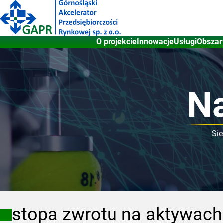
Przejdź
do
treści
O projekcie
Innowacje
Usługi
Obszar
Na
Sie
stopa zwrotu na aktywach