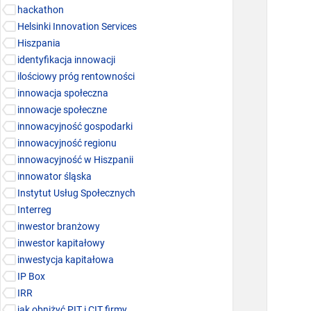
hackathon
Helsinki Innovation Services
Hiszpania
identyfikacja innowacji
ilościowy próg rentowności
innowacja społeczna
innowacje społeczne
innowacyjność gospodarki
innowacyjność regionu
innowacyjność w Hiszpanii
innowator śląska
Instytut Usług Społecznych
Interreg
inwestor branżowy
inwestor kapitałowy
inwestycja kapitałowa
IP Box
IRR
jak obniżyć PIT i CIT firmy