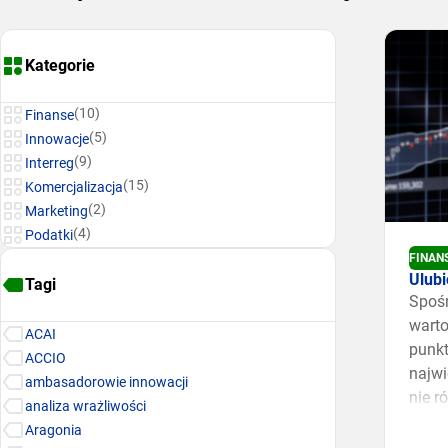
Kategorie
(10)
Finanse
(5)
Innowacje
(9)
Interreg
(15)
Komercjalizacja
(2)
Marketing
(4)
Podatki
FINAN
Ulub
Tagi
Spoś
warto
ACAI
punkt
ACCIO
najwi
ambasadorowie innowacji
nie r
analiza wrażliwości
inwes
Aragonia
niefi