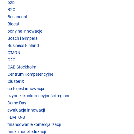
b2b
B2C
Besancont
Biocat
bony na innowacje
Bosch i Gimpera
Business Finland
C'MON
C2C
CAB Stockholm
Centrum Kompetencyjne
ClusteriX
co to jest innowacja
czynniki konkurencyjności regionu
Demo Day
ewaluacja innowacji
FEMTO-ST
finansowanie komercjalizacji
fiński model edukacji