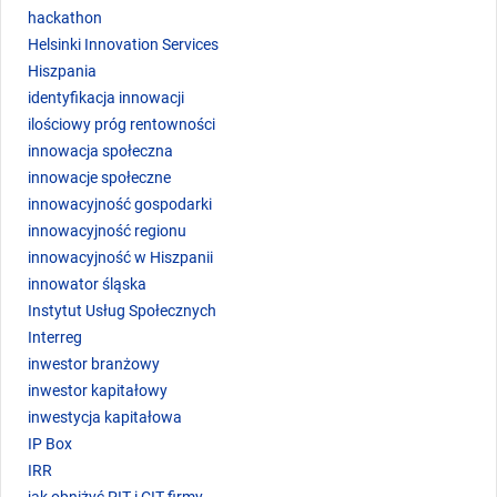
hackathon
Helsinki Innovation Services
Hiszpania
identyfikacja innowacji
ilościowy próg rentowności
innowacja społeczna
innowacje społeczne
innowacyjność gospodarki
innowacyjność regionu
innowacyjność w Hiszpanii
innowator śląska
Instytut Usług Społecznych
Interreg
inwestor branżowy
inwestor kapitałowy
inwestycja kapitałowa
IP Box
IRR
jak obniżyć PIT i CIT firmy